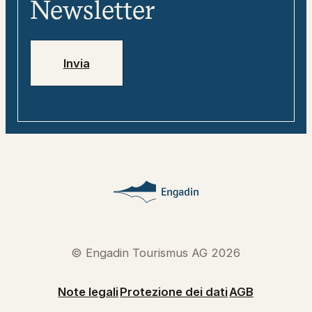
Newsletter
Jobs
Numeri di emergenza
Invia
© Engadin Tourismus AG 2026
Note legali
Protezione dei dati
AGB