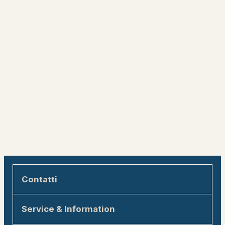
Contatti
Engadin Tourismus AG
Service & Information
Via Maistra 1