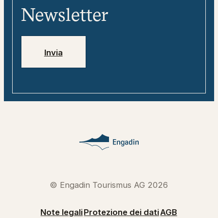
Media
digitale
Newsletter
Jobs
Numeri di emergenza
Invia
© Engadin Tourismus AG 2026
Note legali
Protezione dei dati
AGB