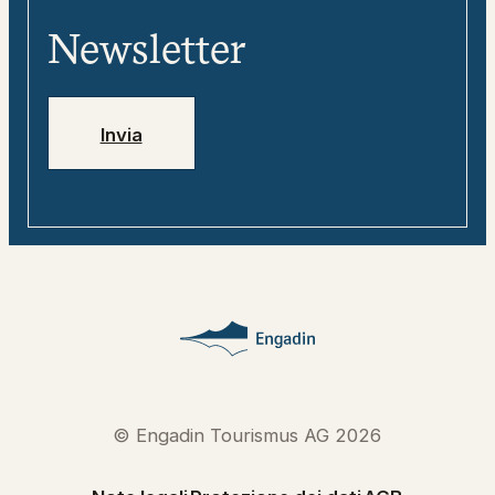
«tweebie» – compagno di viaggio
Media
digitale
Newsletter
Jobs
Numeri di emergenza
Invia
© Engadin Tourismus AG 2026