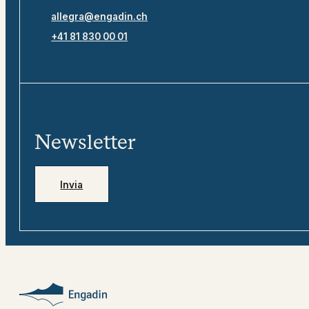
allegra@engadin.ch
+41 81 830 00 01
Newsletter
Invia