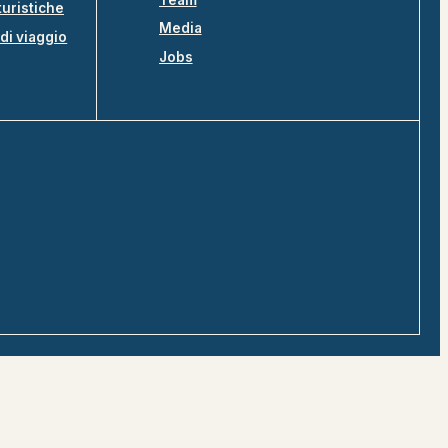
turistiche
Media
di viaggio
Jobs