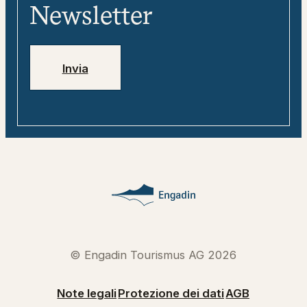
Media
digitale
Newsletter
Jobs
Numeri di emergenza
Invia
© Engadin Tourismus AG 2026
Note legali
Protezione dei dati
AGB