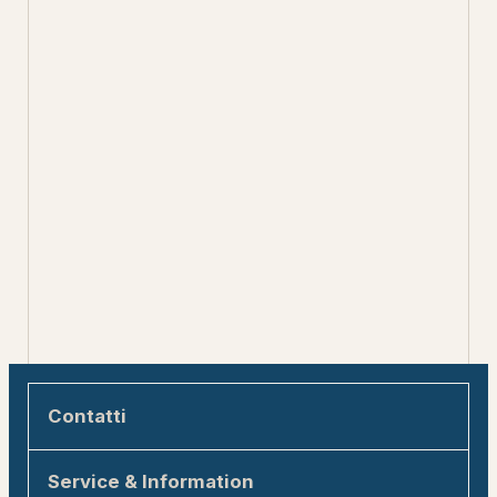
Contatti
Engadin Tourismus AG
Service & Information
Via Maistra 1