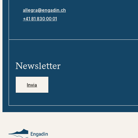
allegra@engadin.ch
+41 81 830 00 01
Newsletter
Invia