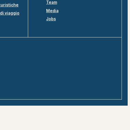
Team
turistiche
Media
di viaggio
Jobs