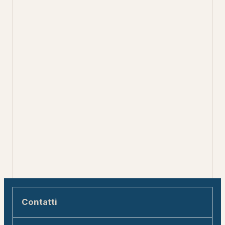
Contatti
Engadin Tourismus AG