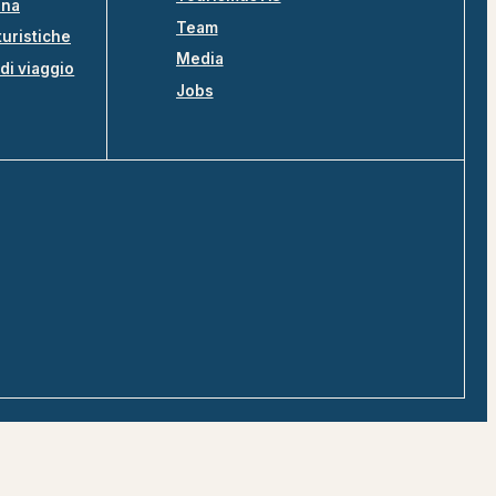
ina
Team
turistiche
Media
di viaggio
Jobs