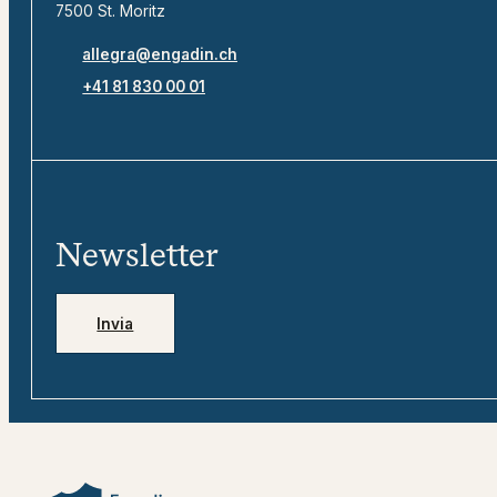
7500 St. Moritz
allegra@engadin.ch
+41 81 830 00 01
Newsletter
Invia