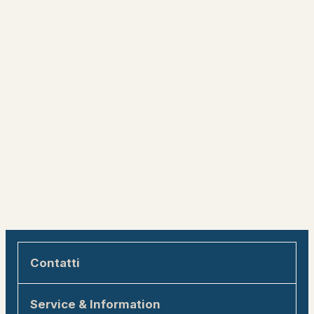
Contatti
Engadin Tourismus AG
Service & Information
Via Maistra 1