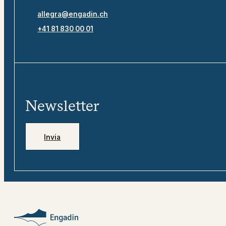
allegra@engadin.ch
+41 81 830 00 01
Newsletter
Invia