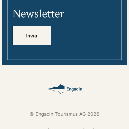
«tweebie» – compagno di viaggio
Media
digitale
Newsletter
Jobs
Numeri di emergenza
Invia
© Engadin Tourismus AG 2026