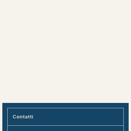
Contatti
Engadin Tourismus AG