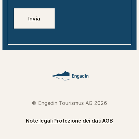
Jobs
Numeri di emergenza
Invia
© Engadin Tourismus AG 2026
Note legali
Protezione dei dati
AGB