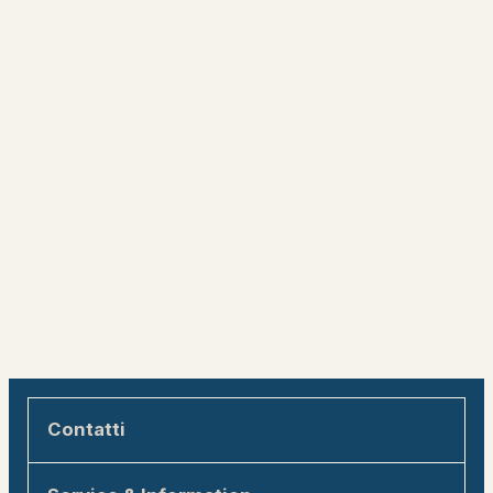
Contatti
Engadin Tourismus AG