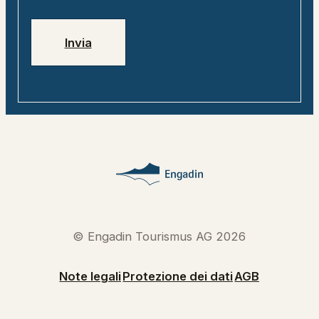
Jobs
Numeri di emergenza
Invia
© Engadin Tourismus AG 2026
Note legali
Protezione dei dati
AGB