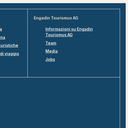
Engadin Tourismus AG
na
Informazioni su Engadin
Tourismus AG
ina
Team
turistiche
Media
di viaggio
Jobs