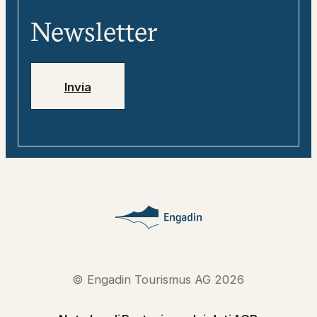
«tweebie» – compagno di viaggio
Media
digitale
Newsletter
Jobs
Numeri di emergenza
Invia
© Engadin Tourismus AG 2026