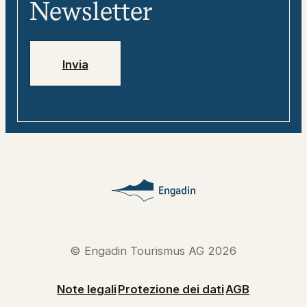
digitale
Newsletter
Jobs
Numeri di emergenza
Invia
© Engadin Tourismus AG 2026
Note legali
Protezione dei dati
AGB