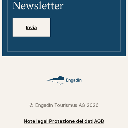
Media
digitale
Newsletter
Jobs
Numeri di emergenza
Invia
© Engadin Tourismus AG 2026
Note legali
Protezione dei dati
AGB