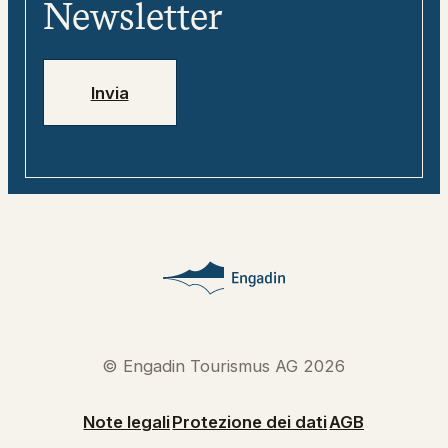
digitale
Newsletter
Jobs
Numeri di emergenza
Invia
© Engadin Tourismus AG 2026
Note legali
Protezione dei dati
AGB