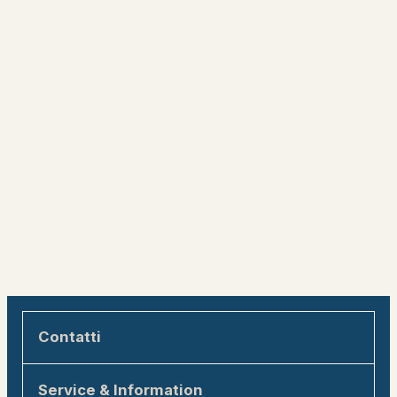
Contatti
Engadin Tourismus AG
Service & Information
Via Maistra 1