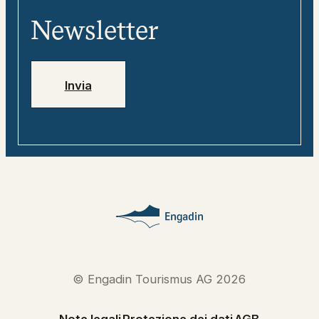
«tweebie» – compagno di viaggio
Media
digitale
Newsletter
Jobs
Numeri di emergenza
Invia
© Engadin Tourismus AG 2026