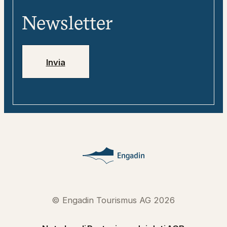
«tweebie» – compagno di viaggio
Media
digitale
Newsletter
Jobs
Numeri di emergenza
Invia
© Engadin Tourismus AG 2026