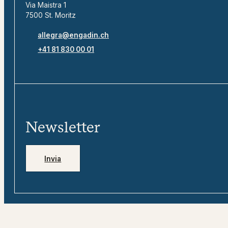
Via Maistra 1
7500 St. Moritz
allegra@engadin.ch
+41 81 830 00 01
Newsletter
Invia