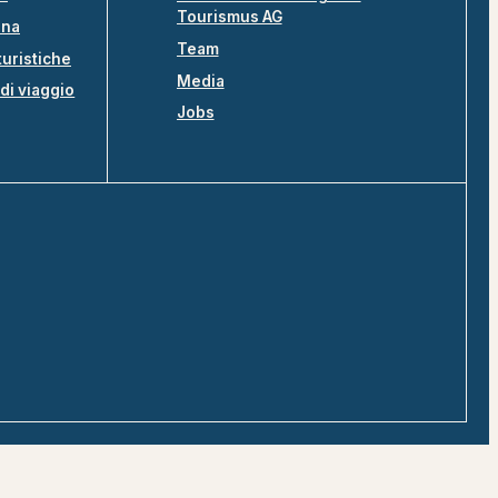
Tourismus AG
ina
Team
turistiche
Media
di viaggio
Jobs