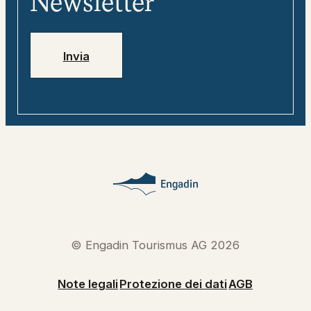
Newsletter
Jobs
Numeri di emergenza
Invia
© Engadin Tourismus AG 2026
Note legali
Protezione dei dati
AGB