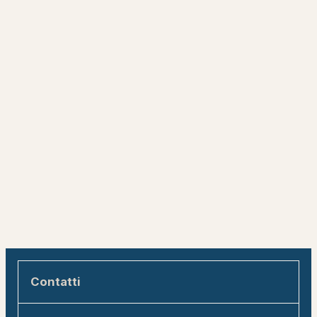
Contatti
Engadin Tourismus AG