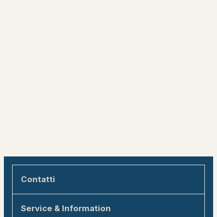
Contatti
Engadin Tourismus AG
Service & Information
Via Maistra 1