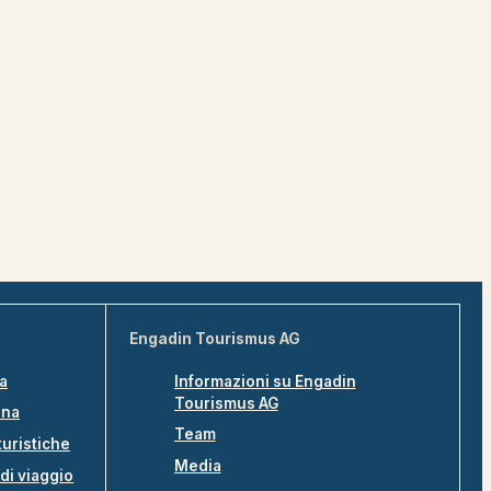
Engadin Tourismus AG
na
Informazioni su Engadin
Tourismus AG
ina
Team
turistiche
Media
di viaggio