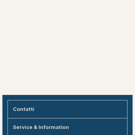
Contatti
Engadin Tourismus AG
Service & Information
Via Maistra 1