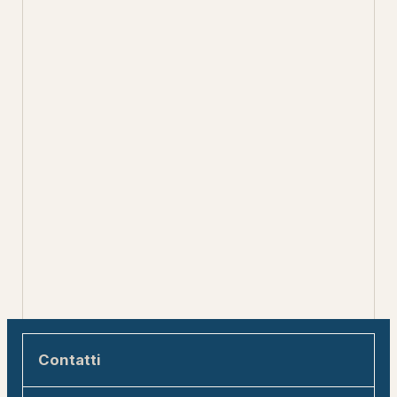
Contatti
Engadin Tourismus AG