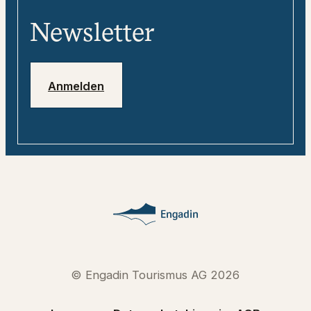
«tweebie» - Dein digitaler
Media
Reisebegleiter
Newsletter
Jobs
Notfallnummern
Anmelden
© Engadin Tourismus AG 2026