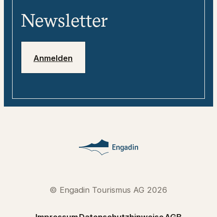
«tweebie» - Dein digitaler
Media
Reisebegleiter
Newsletter
Jobs
Notfallnummern
Anmelden
© Engadin Tourismus AG 2026