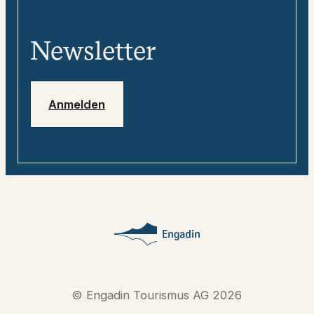
Team
«tweebie» - Dein digitaler
Media
Reisebegleiter
Newsletter
Jobs
Notfallnummern
Anmelden
© Engadin Tourismus AG 2026