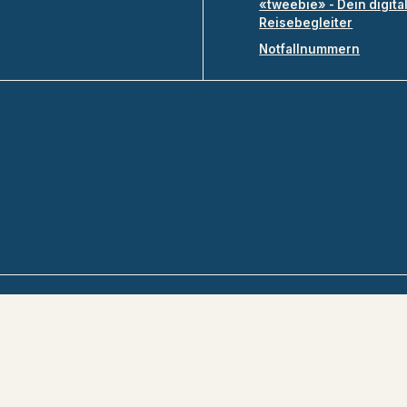
«tweebie» - Dein digita
Reisebegleiter
Notfallnummern