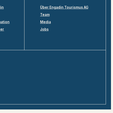
din
Über Engadin Tourismus AG
Team
mation
Media
ler
Jobs