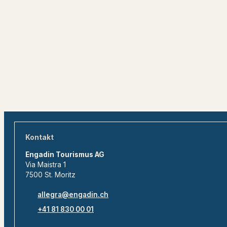
Kontakt
Engadin Tourismus AG
Via Maistra 1
7500 St. Moritz
allegra@engadin.ch
+41 81 830 00 01