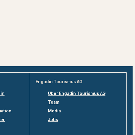
Engadin Tourismus AG
din
Über Engadin Tourismus AG
Team
mation
Media
ler
Jobs