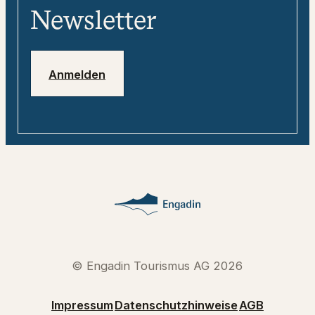
Media
Reisebegleiter
Newsletter
Jobs
Notfallnummern
Anmelden
© Engadin Tourismus AG 2026
Impressum
Datenschutzhinweise
AGB