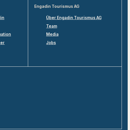
Engadin Tourismus AG
din
Über Engadin Tourismus AG
Team
mation
Media
ler
Jobs