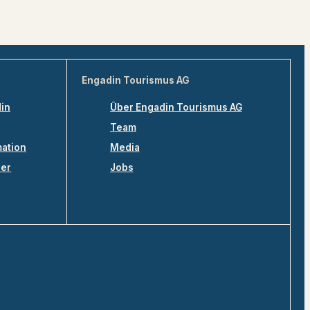
Engadin Tourismus AG
din
Über Engadin Tourismus AG
Team
mation
Media
ler
Jobs