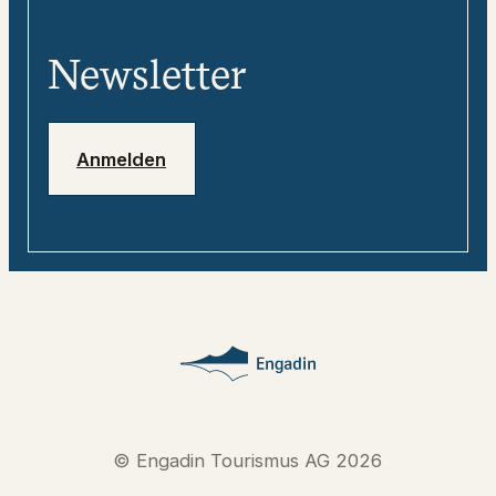
Team
«tweebie» - Dein digitaler
Media
Reisebegleiter
Newsletter
Jobs
Notfallnummern
Anmelden
© Engadin Tourismus AG 2026