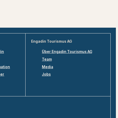
Engadin Tourismus AG
din
Über Engadin Tourismus AG
Team
mation
Media
ler
Jobs