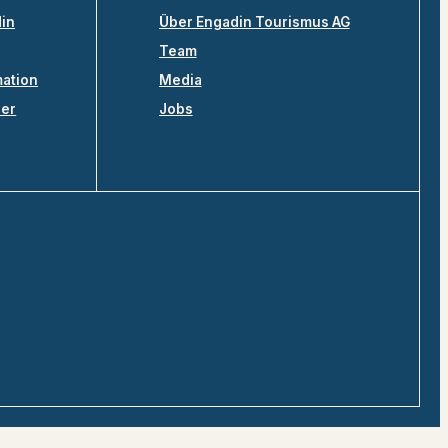
din
Über Engadin Tourismus AG
Team
mation
Media
ler
Jobs