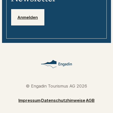
Jobs
Notfallnummern
Anmelden
© Engadin Tourismus AG 2026
Impressum
Datenschutzhinweise
AGB