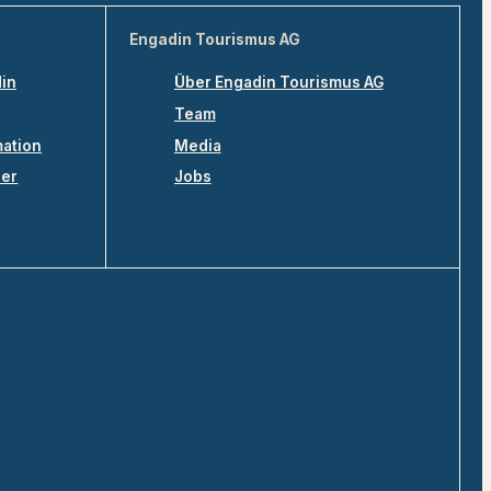
Engadin Tourismus AG
din
Über Engadin Tourismus AG
Team
mation
Media
ler
Jobs