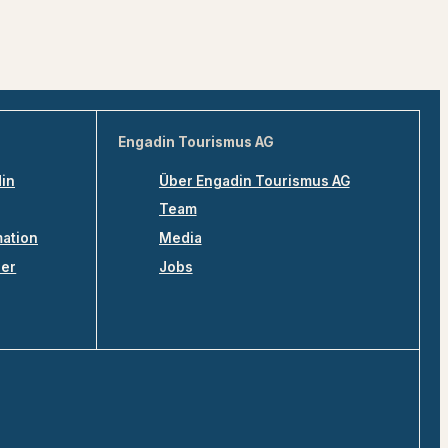
Engadin Tourismus AG
din
Über Engadin Tourismus AG
Team
mation
Media
ler
Jobs