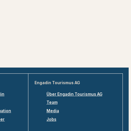
Engadin Tourismus AG
din
Über Engadin Tourismus AG
Team
mation
Media
ler
Jobs