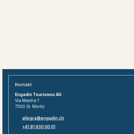
Kontakt
Engadin Tourismus AG
Via Maistra 1
7500 St. Moritz
allegra@engadin.ch
+41 81 830 00 01