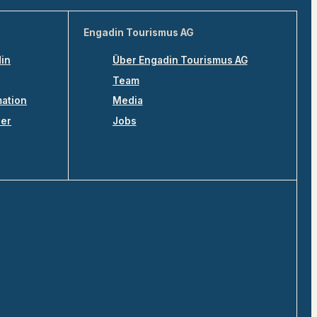
Engadin Tourismus AG
din
Über Engadin Tourismus AG
Team
mation
Media
ler
Jobs