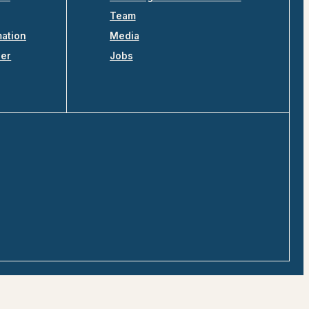
Team
mation
Media
ler
Jobs