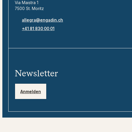
Via Maistra 1
7500 St. Moritz
allegra@engadin.ch
+41 81 830 00 01
Newsletter
Anmelden